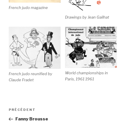
French judo magazine
Drawings by Jean Gailhat
World championships in
French judo reunified by
Paris, 1961 1961
Claude Fradet
Navigation
Article
PRÉCÉDENT
de
précédent
Fanny Brousse
l’article