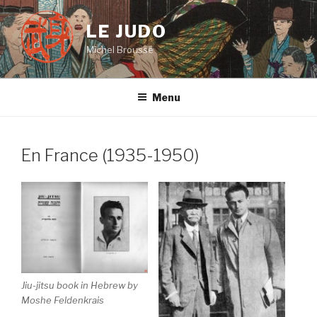
Aller
au
LE JUDO
contenu
Michel Brousse
principal
Menu
En France (1935-1950)
Jiu-jitsu book in Hebrew by
Moshe Feldenkrais