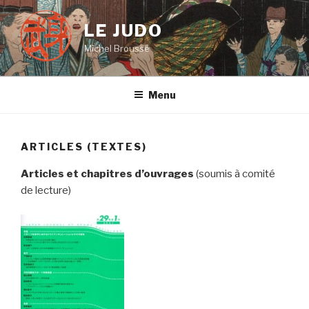
Aller
au
LE JUDO
contenu
Michel Brousse
principal
Menu
ARTICLES (TEXTES)
Articles et chapitres d’ouvrages
(soumis à comité
de lecture)