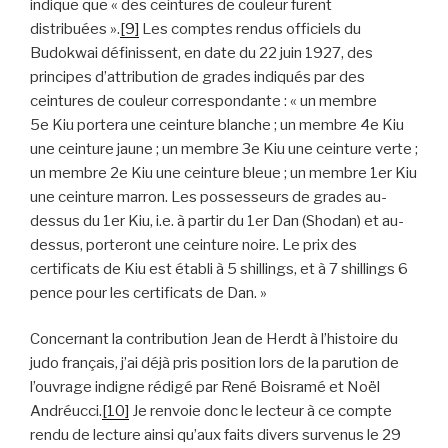
indique que « des ceintures de couleur furent
distribuées ».
[9]
Les comptes rendus officiels du
Budokwai définissent, en date du 22 juin 1927, des
principes d’attribution de grades indiqués par des
ceintures de couleur correspondante : « un membre
5e Kiu portera une ceinture blanche ; un membre 4e Kiu
une ceinture jaune ; un membre 3e Kiu une ceinture verte ;
un membre 2e Kiu une ceinture bleue ; un membre 1er Kiu
une ceinture marron. Les possesseurs de grades au-
dessus du 1er Kiu, i.e. à partir du 1er Dan (Shodan) et au-
dessus, porteront une ceinture noire. Le prix des
certificats de Kiu est établi à 5 shillings, et à 7 shillings 6
pence pour les certificats de Dan. »
Concernant la contribution Jean de Herdt à l’histoire du
judo français, j’ai déjà pris position lors de la parution de
l’ouvrage indigne rédigé par René Boisramé et Noël
Andréucci.
[10]
Je renvoie donc le lecteur à ce compte
rendu de lecture ainsi qu’aux faits divers survenus le 29