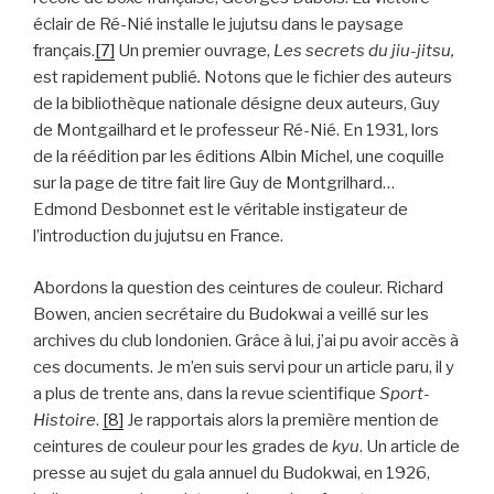
éclair de Ré-Nié installe le jujutsu dans le paysage
français.
[7]
Un premier ouvrage,
Les secrets du jiu-jitsu,
est rapidement publié
.
Notons que le fichier des auteurs
de la bibliothèque nationale désigne deux auteurs, Guy
de Montgailhard et le professeur Ré-Nié. En 1931, lors
de la réédition par les éditions Albin Michel, une coquille
sur la page de titre fait lire Guy de Montgrilhard…
Edmond Desbonnet est le véritable instigateur de
l’introduction du jujutsu en France.
Abordons la question des ceintures de couleur. Richard
Bowen, ancien secrétaire du Budokwai a veillé sur les
archives du club londonien. Grâce à lui, j’ai pu avoir accès à
ces documents. Je m’en suis servi pour un article paru, il y
a plus de trente ans, dans la revue scientifique
Sport-
Histoire
.
[8]
Je rapportais alors la première mention de
ceintures de couleur pour les grades de
kyu
. Un article de
presse au sujet du gala annuel du Budokwai, en 1926,