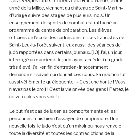
Dès 1943, les futurs officiers de la Franc-Garde, le bras
armé de la Milice, viennent au château de Saint-Martin-
d’Uriage suivre des stages de plusieurs mois. Un
enseignement de sports de combat est rattaché au
programme du centre de préparation. Les élèves
officiers de l’école des cadres des milices francistes de
Saint-Leu-la-Forêt suivent, eux aussi, des séances de
judo rapportées dans certains journaux.
[13]
J’ai, un jour,
interrogé un « ancien » du judo ayant accédé à un grade
très élevé. J’ai -en fin d’entretien- innocemment
demandé s’il savait qui donnait ces cours. Sa réaction fut
aussi véhémente qu’éloquente : « C’est une honte ! Vous
n’avez pas le droit ! C’est la vie privée des gens ! Partez, je
ne veux plus vous voir ! ».
Le but n’est pas de juger les comportements et les
personnes, mais bien d’essayer de comprendre. Une
nouvelle fois, le judo n’est qu’un miroir qui nous renvoie
toute la diversité et toutes les contradictions de la