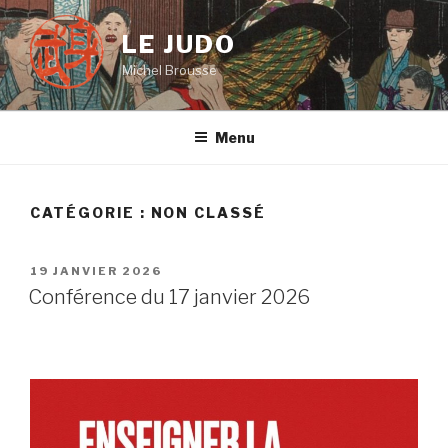
Aller
au
LE JUDO
contenu
Michel Brousse
principal
Menu
CATÉGORIE :
NON CLASSÉ
PUBLIÉ
19 JANVIER 2026
LE
Conférence du 17 janvier 2026