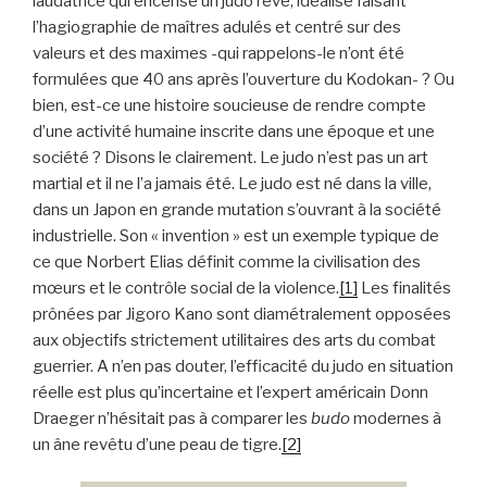
laudatrice qui encense un judo rêvé, idéalisé faisant
l’hagiographie de maîtres adulés et centré sur des
valeurs et des maximes -qui rappelons-le n’ont été
formulées que 40 ans après l’ouverture du Kodokan- ? Ou
bien, est-ce une histoire soucieuse de rendre compte
d’une activité humaine inscrite dans une époque et une
société ? Disons le clairement. Le judo n’est pas un art
martial et il ne l’a jamais été. Le judo est né dans la ville,
dans un Japon en grande mutation s’ouvrant à la société
industrielle. Son « invention » est un exemple typique de
ce que Norbert Elias définit comme la civilisation des
mœurs et le contrôle social de la violence.
[1]
Les finalités
prônées par Jigoro Kano sont diamétralement opposées
aux objectifs strictement utilitaires des arts du combat
guerrier. A n’en pas douter, l’efficacité du judo en situation
réelle est plus qu’incertaine et l’expert américain Donn
Draeger n’hésitait pas à comparer les
budo
modernes à
un âne revêtu d’une peau de tigre.
[2]