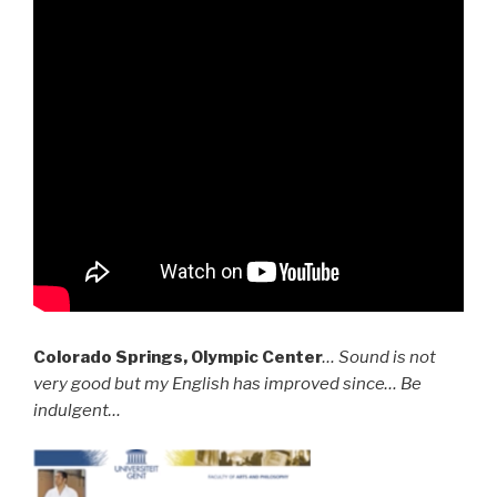
Colorado Springs, Olympic Center
…
Sound is not
very good but my English has improved since… Be
indulgent…